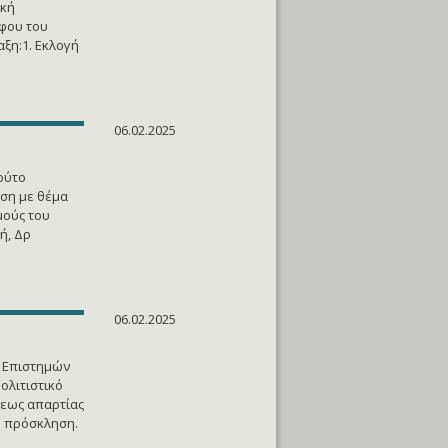
ική
όφου του
αξη:1. Εκλογή
06.02.2025
τούτο
ωση με θέμα
μούς του
ή, Δρ
06.02.2025
ν Επιστημών
ολιτιστικό
ξεως απαρτίας
η πρόσκληση.