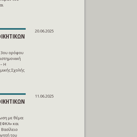
αι
20.06.2025
ΟΙΚΗΤΙΚΩΝ
ν 3ου ορόφου
πιστημονική
– Η
μικής Σχολής
11.06.2025
ΟΙΚΗΤΙΚΩΝ
ωση με θέμα:
ΕΦΚΑ» και
 Βασίλειο
ηγητή του