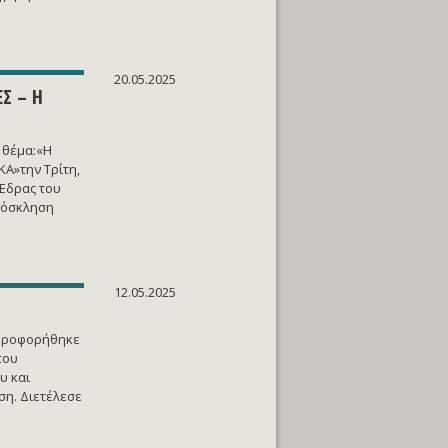
20.05.2025
Σ – Η
 θέμα:«Η
Α»την Τρίτη,
 Έδρας του
ρόσκληση
12.05.2025
ληροφορήθηκε
του
υ και
η. Διετέλεσε