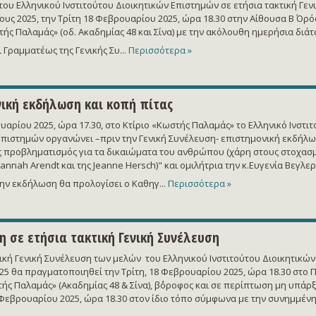
του Ελληνικού Ινστιτούτου Διοικητικών Επιστημών σε ετήσια τακτική Γεν
ους 2025, την Τρίτη 18 Φεβρουαρίου 2025, ώρα 18.30 στην Αίθουσα Β΄ Ορ
ής Παλαμάς» (οδ. Ακαδημίας 48 και Σίνα) με την ακόλουθη ημερήσια διάτ
Γραμματέως της Γενικής Συ...
Περισσότερα »
ική εκδήλωση και κοπή πίτας
υαρίου 2025, ώρα 17.30, στο Κτίριο «Κωστής Παλαμάς» το Ελληνικό Ινστι
Επιστημών οργανώνει –πριν την Γενική Συνέλευση- επιστημονική εκδήλ
 προβληματισμός για τα δικαιώματα του ανθρώπου (χάρη στους στοχασ
Hannah Arendt και της Jeanne Hersch)" και ομιλήτρια την κ.Ευγενία Βεγλερ
ην εκδήλωση θα προλογίσει ο Καθηγ...
Περισσότερα »
 σε ετήσια τακτική Γενική Συνέλευση
τική Γενική Συνέλευση των μελών του Ελληνικού Ινστιτούτου Διοικητικώ
025 θα πραγματοποιηθεί την Τρίτη, 18 Φεβρουαρίου 2025, ώρα 18.30 στο Π
ής Παλαμάς» (Ακαδημίας 48 & Σίνα), β΄΄όροφος και σε περίπτωση μη υπάρ
5 Φεβρουαρίου 2025, ώρα 18.30 στον ίδιο τόπο σύμφωνα με την συνημμέν