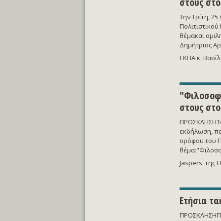
στους στο
Tην Τρίτη, 2
Πολιτιστικού
θέμακαι ομιλ
Δημήτριος Αρ
ΕΚΠΑ κ. Βασίλ
"Φιλοσοφι
στους στο
ΠΡΟΣΚΛΗΣΗΤο 
εκδήλωση, πο
ορόφου του Π
θέμα:"Φιλοσο
Jaspers, της 
Ετήσια τα
ΠΡΟΣΚΛΗΣΗΠρο