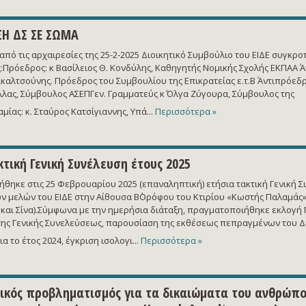
ΣΗ ΔΣ ΣΕ ΣΩΜΑ
πό τις αρχαιρεσίες της 25-2-2025 Διοικητικό Συμβούλιο του ΕΙΔΕ συγκρο
:Πρόεδρος: κ Βασίλειος Θ. Κονδύλης, Καθηγητής Νομικής Σχολής ΕΚΠΑΑ΄ 
Σκαλτσούνης. Πρόεδρος του Συμβουλίου της Επικρατείας ε.τ.Β΄ Αντιπρόεδρ
λλας, Σύμβουλος ΑΣΕΠΓεν. Γραμματεύς κ Όλγα Ζύγουρα, Σύμβουλος της
μίας: κ. Σταύρος Κατσίγιαννης, Υπά...
Περισσότερα »
κτική Γενική Συνέλευση έτους 2025
θηκε στις 25 Φεβρουαρίου 2025 (επαναληπτική) ετήσια τακτική Γενική 
ων μελών του ΕΙΔΕ στην Αίθουσα Β΄Ορόφου του Κτιρίου «Κωστής Παλαμάς»
 και Σίνα).Σύμφωνα με την ημερήσια διάταξη, πραγματοποιήθηκε εκλογή
ης Γενικής Συνελεύσεως, παρουσίαση της εκθέσεως πεπραγμένων του Δ
α το έτος 2024, έγκριση ισολογι...
Περισσότερα »
κός προβληματισμός για τα δικαιώματα του ανθρώπο