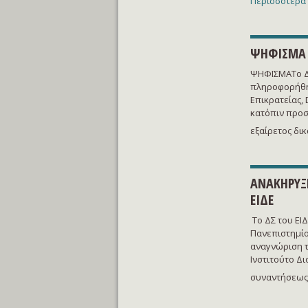
Περισσότερα 
ΨΗΦΙΣΜΑ -
ΨΗΦΙΣΜΑΤο Δι
πληροφορήθηκ
Επικρατείας, 
κατόπιν προσ
εξαίρετος δικ
ΑΝΑΚΗΡΥΞ
ΕΙΔΕ
Το ΔΣ του ΕΙ
Πανεπιστημίο
αναγνώριση τ
Ινστιτούτο Δ
συναντήσεως 