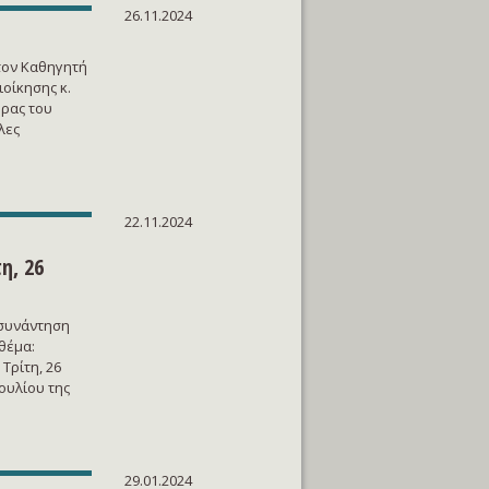
26.11.2024
τον Καθηγητή
οίκησης κ.
ρας του
λες
22.11.2024
η, 26
 συνάντηση
θέμα:
Τρίτη, 26
ουλίου της
29.01.2024