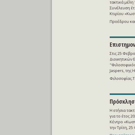
τακτικά μέλη 
Συνέλευση έτ
Κτιρίου «Κωστ
Προέδρου και 
Επιστημον
Στις 25 Φεβρο
Διοικητικών 
"Φιλοσοφικός
Jaspers, της 
Φιλοσοφίας.Τ
Πρόσκληση
Η ετήσια τακ
για το έτος 2
Κέντρο «Κωστ
την Τρίτη, 2