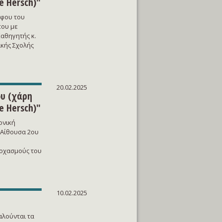
e Hersch)"
όφου του
που με
αθηγητής κ.
ικής Σχολής
20.02.2025
υ (χάρη
e Hersch)"
ονική
 Αίθουσα 2ου
τοχασμούς του
10.02.2025
αλούνται τα