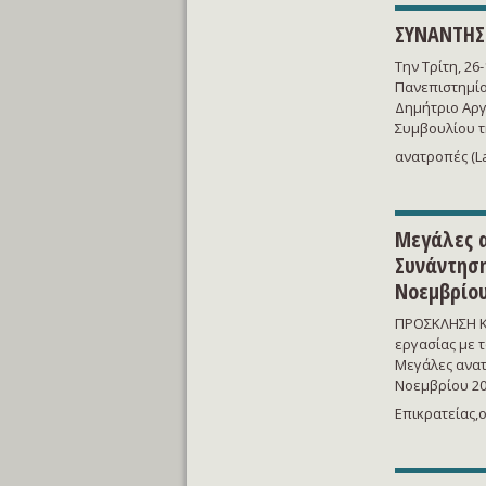
ΣΥΝΑΝΤΗΣ
Την Τρίτη, 2
Πανεπιστημίο
Δημήτριο Αργ
Συμβουλίου τ
ανατροπές (La
Μεγάλες α
Συνάντηση
Νοεμβρίου
ΠΡΟΣΚΛΗΣΗ Κα
εργασίας με 
Μεγάλες ανατρ
Νοεμβρίου 20
Επικρατείας,ο