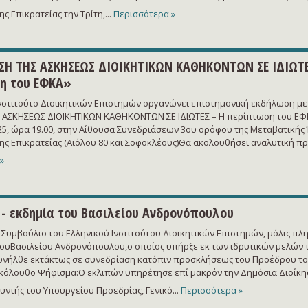
ς Επικρατείας την Τρίτη,...
Περισσότερα »
ΣΗ ΤΗΣ ΑΣΚΗΣΕΩΣ ΔΙΟΙΚΗΤΙΚΩΝ ΚΑΘΗΚΟΝΤΩΝ ΣΕ ΙΔΙΩΤΕ
η του ΕΦΚΑ»
Ινστιτούτο Διοικητικών Επιστημών οργανώνει επιστημονική εκδήλωση με
ΑΣΚΗΣΕΩΣ ΔΙΟΙΚΗΤΙΚΩΝ ΚΑΘΗΚΟΝΤΩΝ ΣΕ ΙΔΙΩΤΕΣ – Η περίπτωση του ΕΦΚ
025, ώρα 19.00, στην Αίθουσα Συνεδριάσεων 3ου ορόφου της Μεταβατικής
ης Επικρατείας (Αιόλου 80 και Σοφοκλέους)Θα ακολουθήσει αναλυτική π
»
- εκδημία του Βασιλείου Ανδρονόπουλου
ό Συμβούλιο του Ελληνικού Ινστιτούτου Διοικητικών Επιστημών, μόλις π
τουΒασιλείου Ανδρονόπουλου,ο οποίος υπήρξε εκ των ιδρυτικών μελών 
υνήλθε εκτάκτως σε συνεδρίαση κατόπιν προσκλήσεως του Προέδρου το
κόλουθο Ψήφισμα:Ο εκλιπών υπηρέτησε επί μακρόν την Δημόσια Διοίκησ
υντής του Υπουργείου Προεδρίας, Γενικό...
Περισσότερα »