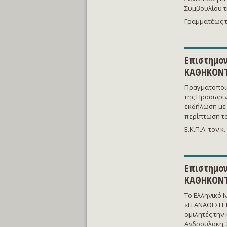
Συμβουλίου τ
Γραμματέως τ
Επιστημον
ΚΑΘΗΚΟΝΤ
Πραγματοποιή
της Προσωριν
εκδήλωση με 
περίπτωση το
Ε.Κ.Π.Α. τον κ
Επιστημον
ΚΑΘΗΚΟΝΤ
Το Ελληνικό 
«Η ΑΝΑΘΕΣΗ Τ
ομιλητές την 
Ανδρουλάκη, 