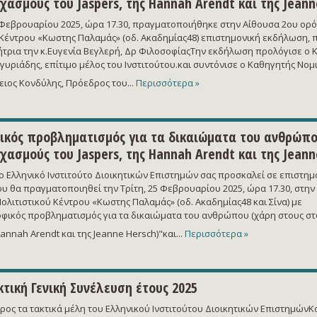
χασμούς του Jaspers, της Hannah Arendt και της Jeann
5 Φεβρουαρίου 2025, ώρα 17.30, πραγματοποιήθηκε στην Αίθουσα 2ου ορ
 Κέντρου «Κωστης Παλαμάς» (οδ. Ακαδημίας48) επιστημονική εκδήλωση, 
ήτρια την κ.Ευγενία Βεγλερή, Δρ ΦιλοσοφίαςΤην εκδήλωση προλόγισε ο Κ
γυριάδης, επίτιμο μέλος του Ινστιτούτου.και συντόνισε ο Καθηγητής Νομ
ειος Κονδύλης, Πρόεδρος του...
Περισσότερα »
κός προβληματισμός για τα δικαιώματα του ανθρώπο
χασμούς του Jaspers, της Hannah Arendt και της Jeann
Ελληνικό Ινστιτούτο Διοικητικών Επιστημών σας προσκαλεί σε επιστημ
υ θα πραγματοποιηθεί την Τρίτη, 25 Φεβρουαρίου 2025, ώρα 17.30, στην
ολιτιστικού Κέντρου «Κωστης Παλαμάς» (οδ. Ακαδημίας48 και Σίνα) με
φικός προβληματισμός για τα δικαιώματα του ανθρώπου (χάρη στους σ
Hannah Arendt και της Jeanne Hersch)"και...
Περισσότερα »
κτική Γενική Συνέλευση έτους 2025
ς τα τακτικά μέλη του Ελληνικού Ινστιτούτου Διοικητικών ΕπιστημώνΚ