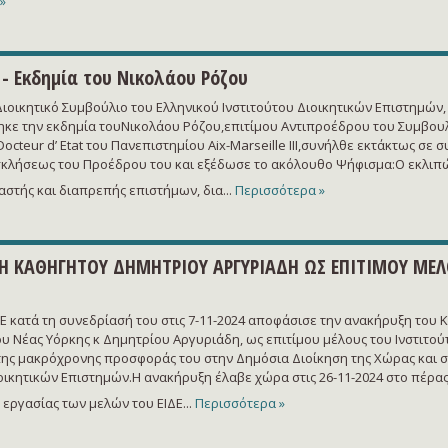
»
 Εκδημία του Νικολάου Ρόζου
οικητικό Συμβούλιο του Ελληνικού Ινστιτούτου Διοικητικών Επιστημών,
ε την εκδημία τουΝικολάου Ρόζου,επιτίμου Αντιπροέδρου του Συμβουλ
Docteur d’ Etat του Πανεπιστημίου Aix-Marseille III,συνήλθε εκτάκτως σε 
κλήσεως του Προέδρου του και εξέδωσε το ακόλουθο Ψήφισμα:Ο εκλιπ
αστής και διαπρεπής επιστήμων, δια...
Περισσότερα »
Η ΚΑΘΗΓΗΤΟΥ ΔΗΜΗΤΡΙΟΥ ΑΡΓΥΡΙΑΔΗ ΩΣ ΕΠΙΤΙΜΟΥ ΜΕΛ
ΔΕ κατά τη συνεδρίασή του στις 7-11-2024 αποφάσισε την ανακήρυξη του
υ Νέας Υόρκης κ Δημητρίου Αργυριάδη, ως επιτίμου μέλους του Ινστιτού
ης μακρόχρονης προσφοράς του στην Δημόσια Διοίκηση της Χώρας και σ
ιοικητικών Επιστημών.Η ανακήρυξη έλαβε χώρα στις 26-11-2024 στο πέρας
εργασίας των μελών του ΕΙΔΕ...
Περισσότερα »