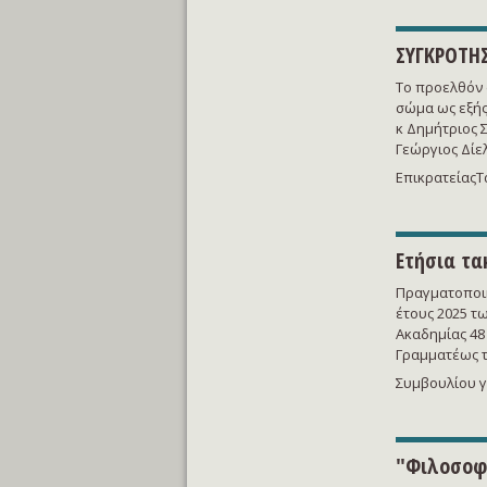
ΣΥΓΚΡΟΤΗ
Το προελθόν α
σώμα ως εξής
κ Δημήτριος 
Γεώργιος Δίε
ΕπικρατείαςΤα
Ετήσια τα
Πραγματοποιή
έτους 2025 τ
Ακαδημίας 48
Γραμματέως τ
Συμβουλίου γι
"Φιλοσοφι