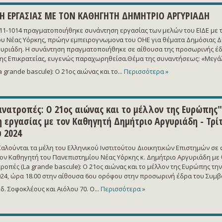
Η ΕΡΓΑΣΙΑΣ ΜΕ ΤΟΝ ΚΑΘΗΓΗΤΗ ΔΗΜΗΤΡΙΟ ΑΡΓΥΡΙΑΔΗ
6-11-1014 πραγματοποιήθηκε συνάντηση εργασίας των μελών του ΕΙΔΕ με 
υ Νέας Υόρκης, πρώην εμπειρογνωμονα του ΟΗΕ για θέματα Δημόσιας Δι
υριάδη. Η συνάντηση πραγματοποιήθηκε σε αίθουσα της προσωρινής έδ
ης Επικρατείας, ευγενώς παραχωρηθείσα.Θέμα της συναντήσεως: «Μεγά
 grande bascule): O 21ος αιώνας και το...
Περισσότερα »
νατροπές: Ο 21ος αιώνας και το μέλλον της Ευρώπης"
 εργασίας με τον Καθηγητή Δημήτριο Αργυριάδη - Τρίτ
 2024
λούνται τα μέλη του Ελληνικού Ινστιτούτου Διοικητικών Επιστημών σε
τον Καθηγητή του Πανεπιστημίου Νέας Υόρκης κ. Δημήτριο Αργυριάδη με 
οπές (La grande bascule): Ο 21ος αιώνας και το μέλλον της Ευρώπης την 
24, ώρα 18.00 στην αίθουσα 6ου ορόφου στην προσωρινή έδρα του Συμβ
δ. Σοφοκλέους και Αιόλου 70. Ο...
Περισσότερα »