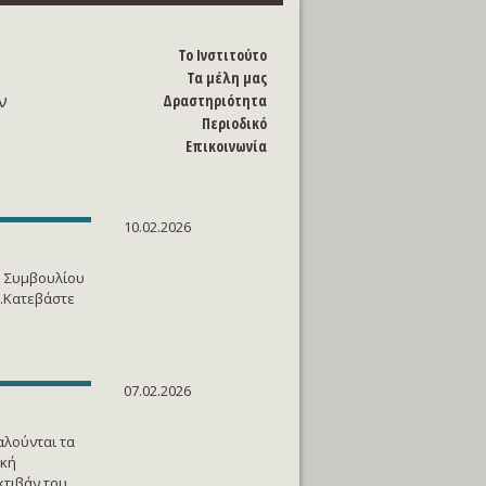
Το Ινστιτούτο
Τα μέλη μας
ν
Δραστηριότητα
Περιοδικό
Επικοινωνία
10.02.2026
υ Συμβουλίου
6.Κατεβάστε
07.02.2026
αλούνται τα
ική
κτιβάν του