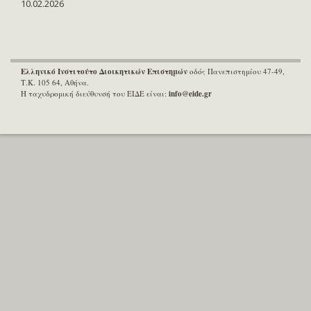
10.02.2026
Ελληνικό Ινστιτούτο Διοικητικών Επιστημών
οδός Πανεπιστημίου 47-49,
Τ.Κ. 105 64, Αθήνα.
Η ταχυδρομική διεύθυνσή του ΕΙΔΕ είναι:
info@eide.gr