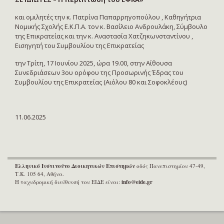
και ομιλητές την κ. Πατρίνα Παπαρρηγοπούλου , Καθηγήτρια
Νομικής Σχολής Ε.Κ.Π.Α. τον κ. Βασίλειο Ανδρουλάκη, Σύμβουλο
της Επικρατείας και την κ. Αναστασία Χατζηκωνσταντίνου ,
Εισηγητή του Συμβουλίου της Επικρατείας
την Τρίτη, 17 Ιουνίου 2025, ώρα 19.00, στην Αίθουσα
Συνεδριάσεων 3ου ορόφου της Προσωρινής Έδρας του
Συμβουλίου της Επικρατείας (Αιόλου 80 και Σοφοκλέους)
11.06.2025
Ελληνικό Ινστιτούτο Διοικητικών Επιστημών
οδός Πανεπιστημίου 47-49,
Τ.Κ. 105 64, Αθήνα.
Η ταχυδρομική διεύθυνσή του ΕΙΔΕ είναι:
info@eide.gr